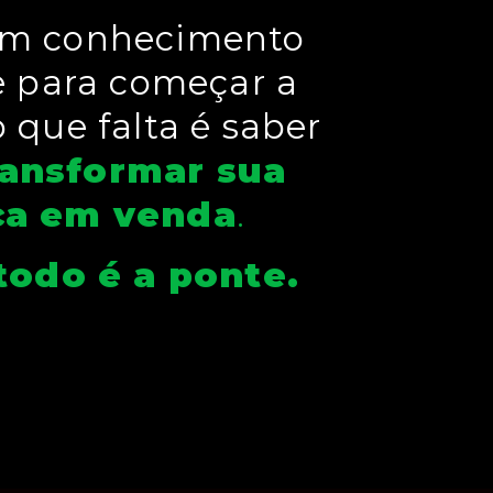
tem conhecimento
e para começar a
o que falta é saber
ansformar sua
ca em venda
.
odo é a ponte.