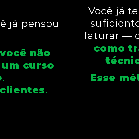
Você já 
suficient
ê já pensou
faturar — 
como tr
você não
técni
s um curso
Esse mét
o
.
clientes
.