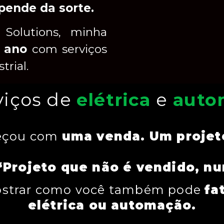
ende da sorte.
olutions, minha
 ano
com serviços
trial.
viços de
elétrica
e
auto
eçou com
uma venda. Um projeto
Projeto que não é vendido, n
mostrar como você também pode
fa
elétrica ou automação.