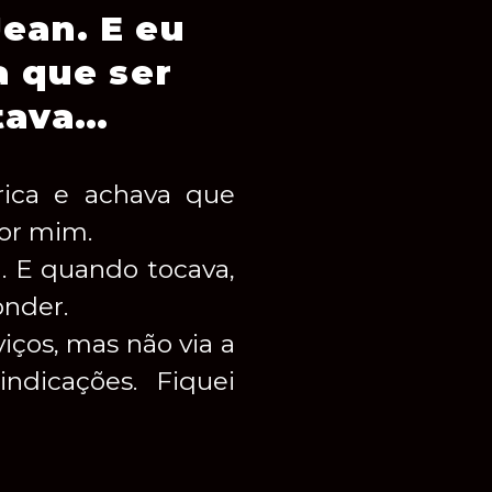
ean. E eu
 que ser
tava…
rica e achava que
por mim.
. E quando tocava,
nder.
viços, mas não via a
indicações. Fiquei