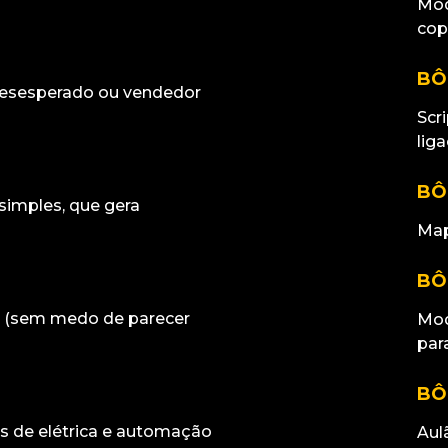
Mod
cop
BÔ
esesperado ou vendedor
Scr
lig
BÔ
imples, que gera
Map
BÔ
o (sem medo de parecer
Mod
par
BÔ
s de elétrica e automação
Aul