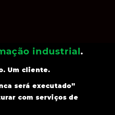
mação industrial
.
. Um cliente.
unca será executado”
turar com serviços de