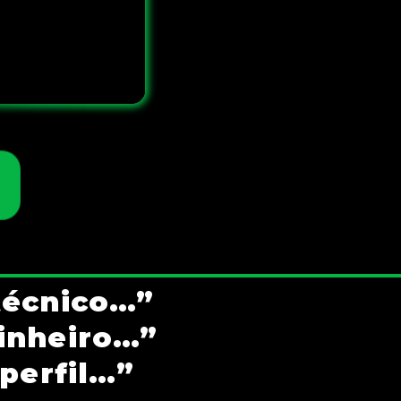
técnico…”
dinheiro…”
perfil…”