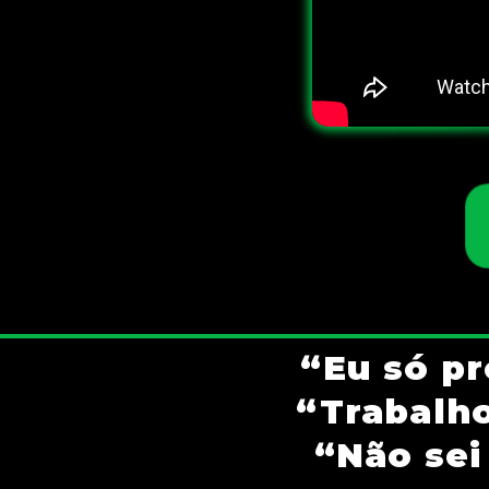
“Eu só p
“Trabalho
“Não sei