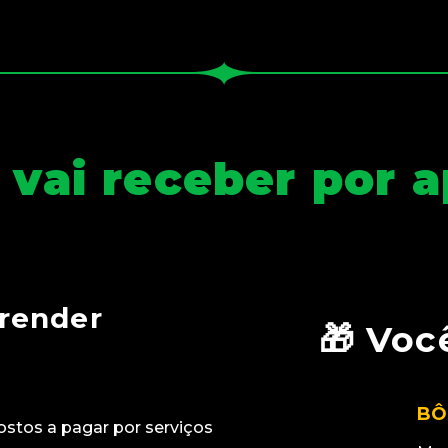
 vai receber por 
prender
🎁
Você
BÔ
ostos a pagar por serviços